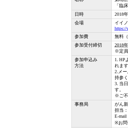
「臨床
日時
2018
会場
イイノ
https:/
参加費
無料
参加受付締切
2018
※定
参加申込み
1. 
方法
れま
2.メ
持参
3. 
す。
※ご
事務局
がん新
担当
E-mai
※お問