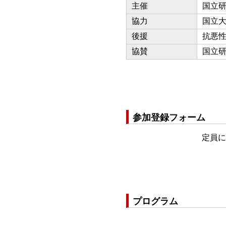
主催
国立
協力
国立大
後援
抗悪
協賛
国立
参加登録フォーム
定員に
プログラム