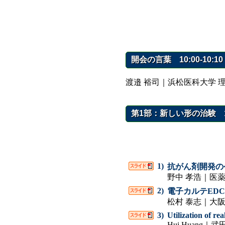
開会の言葉 10:00-10:10
渡邉 裕司｜浜松医科大学 
第1部：新しい形の治験 10:
1)
抗がん剤開発の
野中 孝浩｜医
2)
電子カルテED
松村 泰志｜大
3)
Utilization of re
Hui Huang｜武田