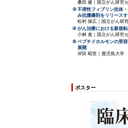
桑田 健｜国立がん研究
③
不溶性フィブリン抗体・
み抗腫瘍剤をリリースす
松村 保広｜国立がん研
④
がん治療における新規転
小林 進｜国立がん研究
⑤
ペプチドホルモンの受容
展開
岸田 昭世｜鹿児島大学
ポスター