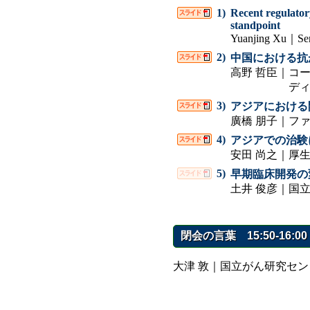
1)
Recent regulator
standpoint
Yuanjing Xu｜Seni
2)
中国における抗
高野 哲臣｜
コー
デ
3)
アジアにおける
廣橋 朋子｜フ
4)
アジアでの治験
安田 尚之｜厚
5)
早期臨床開発の
土井 俊彦｜国
閉会の言葉 15:50-16:00
大津 敦｜国立がん研究セン