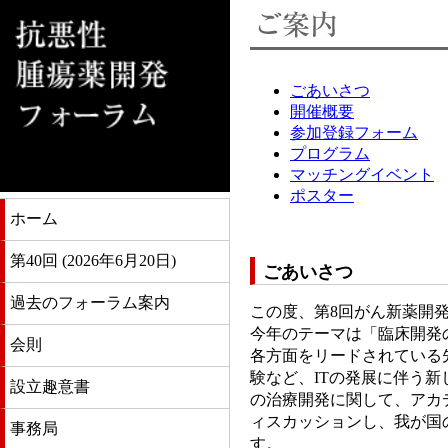
ごあいさつ
開催概要
参加登録フォーム
プログラム
マッチングイベント
ポスター
ホーム
第40回 (2026年6月20日)
ごあいさつ
過去のフォーラム案内
この度、第8回がん新薬開
今年のテーマは「臨床開発のN
会則
各方面をリードされている
験など、ITの発展に伴う
設立趣意書
の治療開発に関して、アカ
ィスカッションし、我が国
事務局
す。