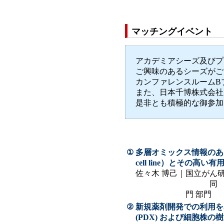
マッチングイベント
アカデミアシーズ及びプ
ご興味のあるシーズがご
カンファレンスルームB
また、日本千博株式会社、S
是非とも積極的な御参加
①
多層オミックス情報のある腹
cell line）とその高い有
佐々木 博己｜
国立がん研
同 研究
門 部門
②
新規薬剤開発での利用をめざし
(PDX) および細胞株の