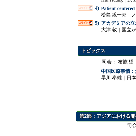
4)
Patient-center
松島 総一郎｜
5)
アカデミアの立場
大津 敦｜国立
トピックス
司会：
布施 
中国医療事情：
早川 泰雄｜日
第2部：アジアにおける開発体制
司